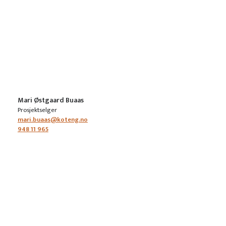
Mari Østgaard Buaas
Prosjektselger
mari.buaas@koteng.no
948 11 965