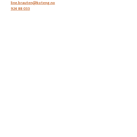
line.brauten@koteng.no
924 88 033