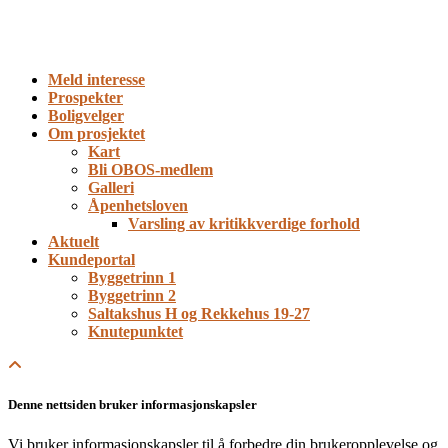
Close
Meld interesse
Menu
Prospekter
Boligvelger
Om prosjektet
Kart
Bli OBOS-medlem
Galleri
Åpenhetsloven
Varsling av kritikkverdige forhold
Aktuelt
Kundeportal
Byggetrinn 1
Byggetrinn 2
Saltakshus H og Rekkehus 19-27
Knutepunktet
Denne nettsiden bruker informasjonskapsler
Vi bruker informasjonskapsler til å forbedre din brukeropplevelse og