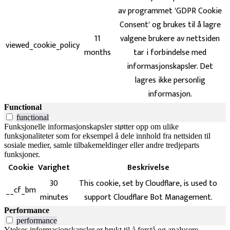
av programmet 'GDPR Cookie
Consent' og brukes til å lagre
11
valgene brukere av nettsiden
viewed_cookie_policy
months
tar i forbindelse med
informasjonskapsler. Det
lagres ikke personlig
informasjon.
Functional
functional
Funksjonelle informasjonskapsler støtter opp om ulike
funksjonaliteter som for eksempel å dele innhold fra nettsiden til
sosiale medier, samle tilbakemeldinger eller andre tredjeparts
funksjoner.
Cookie
Varighet
Beskrivelse
30
This cookie, set by Cloudflare, is used to
__cf_bm
minutes
support Cloudflare Bot Management.
Performance
performance
Ytelses informasjonskapsler er brukt til å forstå og analysere