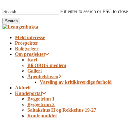
Skip
to
Hit enter to search or ESC to close
main
Search
content
Close
Search
Menu
Meld interesse
Prospekter
Boligvelger
Om prosjektet
Kart
Bli OBOS-medlem
Galleri
Åpenhetsloven
Varsling av kritikkverdige forhold
Aktuelt
Kundeportal
Byggetrinn 1
Byggetrinn 2
Saltakshus H og Rekkehus 19-27
Knutepunktet