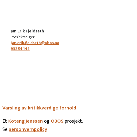
Jan Erik Fjeldseth
Prosjektselger
jan.erik.fjeldseth@obos.no
932 54 144
Varsling av kritikkverdige forhold
Et
Koteng Jenssen
og
OBOS
prosjekt.
Se
personvernpolicy