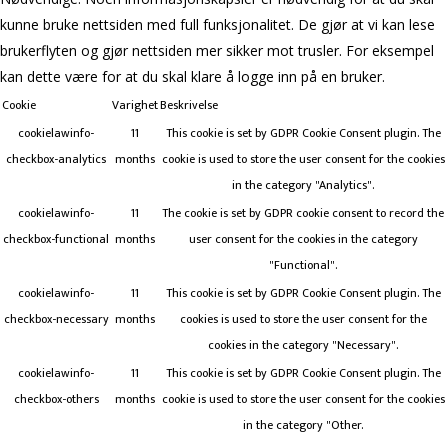
kunne bruke nettsiden med full funksjonalitet. De gjør at vi kan lese
brukerflyten og gjør nettsiden mer sikker mot trusler. For eksempel
kan dette være for at du skal klare å logge inn på en bruker.
Cookie
Varighet
Beskrivelse
cookielawinfo-
11
This cookie is set by GDPR Cookie Consent plugin. The
checkbox-analytics
months
cookie is used to store the user consent for the cookies
in the category "Analytics".
cookielawinfo-
11
The cookie is set by GDPR cookie consent to record the
checkbox-functional
months
user consent for the cookies in the category
"Functional".
cookielawinfo-
11
This cookie is set by GDPR Cookie Consent plugin. The
checkbox-necessary
months
cookies is used to store the user consent for the
cookies in the category "Necessary".
cookielawinfo-
11
This cookie is set by GDPR Cookie Consent plugin. The
checkbox-others
months
cookie is used to store the user consent for the cookies
in the category "Other.