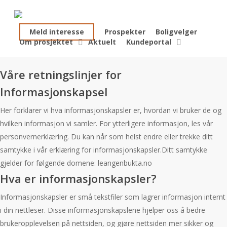
Skip
to
Meld interesse
Prospekter
Boligvelger
main
Om prosjektet
Aktuelt
Kundeportal
content
Våre retningslinjer for
Informasjonskapsel
Her forklarer vi hva informasjonskapsler er, hvordan vi bruker de og
hvilken informasjon vi samler. For ytterligere informasjon, les vår
personvernerklæring. Du kan når som helst endre eller trekke ditt
samtykke i vår erklæring for informasjonskapsler.Ditt samtykke
gjelder for følgende domene: leangenbukta.no
Hva er informasjonskapsler?
Informasjonskapsler er små tekstfiler som lagrer informasjon internt
i din nettleser. Disse informasjonskapslene hjelper oss å bedre
brukeropplevelsen på nettsiden, og gjøre nettsiden mer sikker og