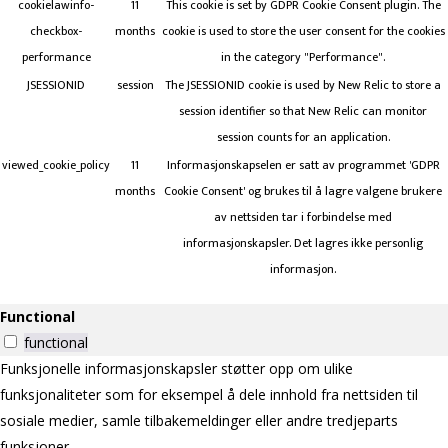
cookielawinfo-
11
This cookie is set by GDPR Cookie Consent plugin. The
checkbox-
months
cookie is used to store the user consent for the cookies
performance
in the category "Performance".
JSESSIONID
session
The JSESSIONID cookie is used by New Relic to store a
session identifier so that New Relic can monitor
session counts for an application.
viewed_cookie_policy
11
Informasjonskapselen er satt av programmet 'GDPR
months
Cookie Consent' og brukes til å lagre valgene brukere
av nettsiden tar i forbindelse med
informasjonskapsler. Det lagres ikke personlig
informasjon.
Functional
functional
Funksjonelle informasjonskapsler støtter opp om ulike
funksjonaliteter som for eksempel å dele innhold fra nettsiden til
sosiale medier, samle tilbakemeldinger eller andre tredjeparts
funksjoner.