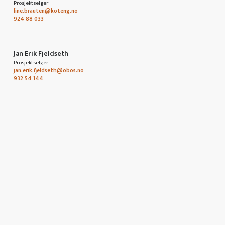
Prosjektselger
line.brauten@koteng.no
924 88 033
Jan Erik Fjeldseth
Prosjektselger
jan.erik.fjeldseth@obos.no
932 54 144
ELD DIN INTERESSE
Meld deg på nyhetsbrev for å holde deg oppdatert om
Leangenbukta.
2-roms
3-roms
4-roms
Rekkehus
Velg ett eller flere alternativer