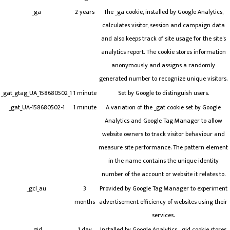
_ga
2 years
The _ga cookie, installed by Google Analytics,
calculates visitor, session and campaign data
and also keeps track of site usage for the site's
analytics report. The cookie stores information
anonymously and assigns a randomly
generated number to recognize unique visitors.
_gat_gtag_UA_158680502_1
1 minute
Set by Google to distinguish users.
_gat_UA-158680502-1
1 minute
A variation of the _gat cookie set by Google
Analytics and Google Tag Manager to allow
website owners to track visitor behaviour and
measure site performance. The pattern element
in the name contains the unique identity
number of the account or website it relates to.
_gcl_au
3
Provided by Google Tag Manager to experiment
months
advertisement efficiency of websites using their
services.
_gid
1 day
Installed by Google Analytics, _gid cookie stores