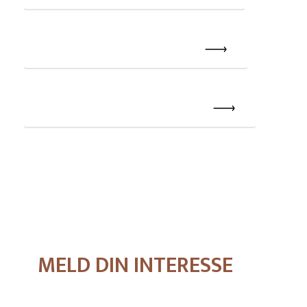
Last ned kjøpebekreftelse Knutepunktet
Last ned kjøpebekreftelse til Saltakshus H
MELD DIN INTERESSE