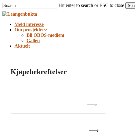
Skip
Hit enter to search or ESC to close
Sea
to
Close
main
Search
content
Menu
Meld interesse
Om prosjektet
Bli OBOS-medlem
Galleri
Aktuelt
Kjøpebekreftelser
Last ned kjøpebekreftelse Parktunet 1
Last ned kjøpebekreftelse Saltakshus C