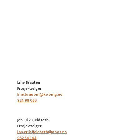
Line Brauten
Prosjektselger
line.brauten@koteng.no
924 88 033
Jan Erik Fjeldseth
Prosjektselger
jan.erik.fjeldseth@obos.no
932 54 144