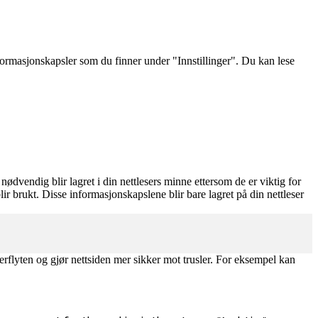
nformasjonskapsler som du finner under "Innstillinger". Du kan lese
dvendig blir lagret i din nettlesers minne ettersom de er viktig for
ir brukt. Disse informasjonskapslene blir bare lagret på din nettleser
rflyten og gjør nettsiden mer sikker mot trusler. For eksempel kan