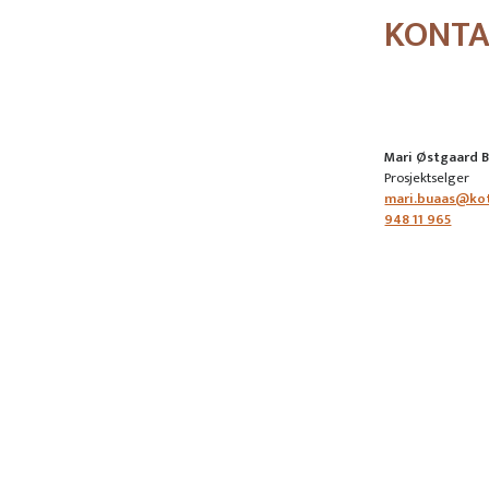
KONT
Mari Østgaard 
Prosjektselger
mari.buaas@ko
948 11 965