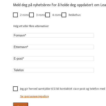
Meld deg på nyhetsbrev for å holde deg oppdatert om Le
2-roms
3-roms
4-roms
Rekkehus
Velg ett eller flere alternativer
Jeg gir herved samtykke til å bli kontaktet via e-post og telefon me
Se personvernpolicy