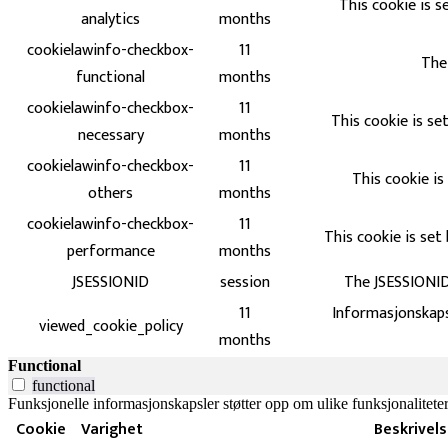
This cookie is s
analytics
months
cookielawinfo-checkbox-
11
The 
functional
months
cookielawinfo-checkbox-
11
This cookie is se
necessary
months
cookielawinfo-checkbox-
11
This cookie is
others
months
cookielawinfo-checkbox-
11
This cookie is set
performance
months
JSESSIONID
session
The JSESSIONID 
11
Informasjonskaps
viewed_cookie_policy
months
Functional
functional
Funksjonelle informasjonskapsler støtter opp om ulike funksjonaliteter 
Cookie
Varighet
Beskrivel