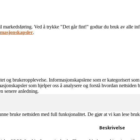
il markedsføring. Ved å trykke "Det går fint!" godtar du bruk av alle i
ormasjonskapsler
.
et og brukeropplevelse. Informasjonskapslene som er kategorisert som nø
rmasjonskapsler som hjelper oss å analysere og forstå hvordan nettsiden bl
en senere anledning.
e bruke nettsiden med full funksjonalitet. De gjør at vi kan lese bruke
Beskrivelse