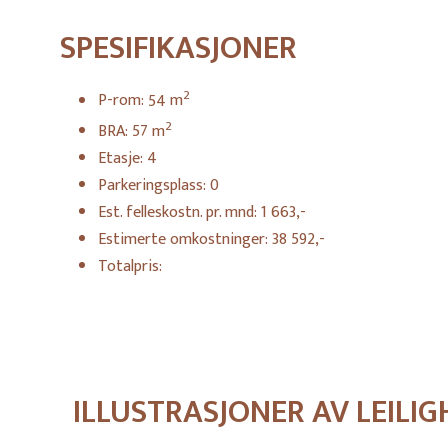
SPESIFIKASJONER
2
P-rom:
54
m
2
BRA:
57
m
Etasje:
4
Parkeringsplass:
0
Est. felleskostn. pr. mnd:
1 663,-
Estimerte omkostninger:
38 592,-
Totalpris:
ILLUSTRASJONER AV LEILI