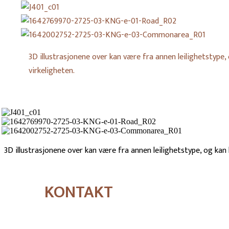
J401_c01
1642769970-
2725-
1642002752-
3D illustrasjonene over kan være fra annen leilighetstype,
03-
2725-
virkeligheten.
KNG-
03-
e-
KNG-
01-
e-
Road_R02
03-
J401_c01
Commonarea_R01
1642769970-
2725-
1642002752-
3D illustrasjonene over kan være fra annen leilighetstype, og kan
03-
2725-
KNG-
03-
e-
KNG-
01-
e-
KONTAKT
Road_R02
03-
Commonarea_R01