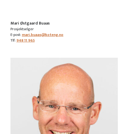
Mari Østgaard Buaas
Prosjektselger
E-post:
mari.buaas@koteng.no
Tlf:
948 11 965