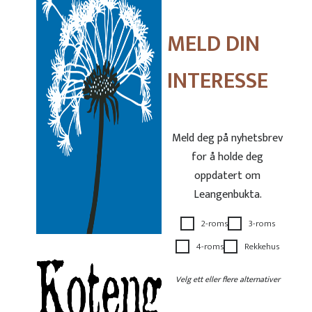
MELD DIN
INTERESSE
Meld deg på nyhetsbrev
for å holde deg
oppdatert om
Leangenbukta.
2-roms
3-roms
4-roms
Rekkehus
Velg ett eller flere alternativer