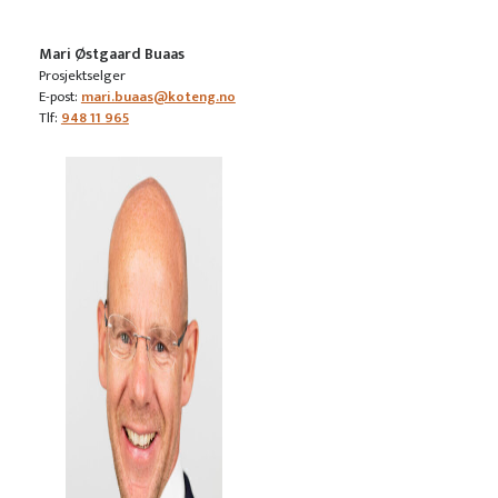
Mari Østgaard Buaas
Prosjektselger
E-post:
mari.buaas@koteng.no
Tlf:
948 11 965