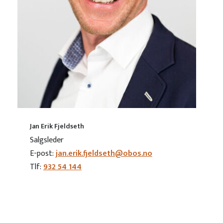
Jan Erik Fjeldseth
Salgsleder
E-post:
jan.erik.fjeldseth@obos.no
Tlf:
932 54 144