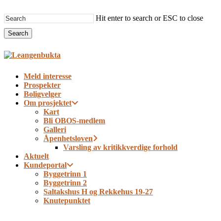
Skip
to
Hit enter to search or ESC to close
main
Search
content
Close
Search
Menu
Meld interesse
Prospekter
Boligvelger
Om prosjektet
Kart
Bli OBOS-medlem
Galleri
Åpenhetsloven
Varsling av kritikkverdige forhold
Aktuelt
Kundeportal
Byggetrinn 1
Byggetrinn 2
Saltakshus H og Rekkehus 19-27
Knutepunktet