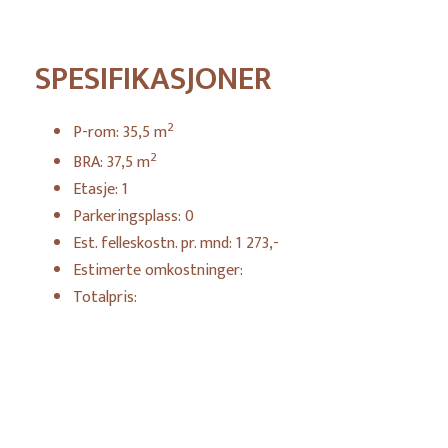
SPESIFIKASJONER
2
P-rom:
35,5
m
2
BRA:
37,5
m
Etasje:
1
Parkeringsplass:
0
Est. felleskostn. pr. mnd:
1 273,-
Estimerte omkostninger:
Totalpris: