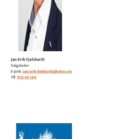
Jan Erik Fjeldseth
Salgsleder
E-post:
jan.erik.fjeldseth@obos.no
Tlf:
932 54 144