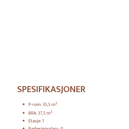
SPESIFIKASJONER
2
P-rom:
35,5
m
2
BRA:
37,5
m
Etasje:
1
Parkeringsplass:
0