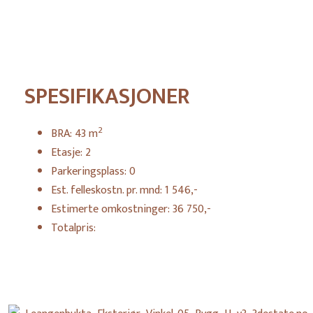
SPESIFIKASJONER
2
BRA:
43
m
Etasje:
2
Parkeringsplass:
0
Est. felleskostn. pr. mnd:
1 546,-
Estimerte omkostninger:
36 750,-
Totalpris: