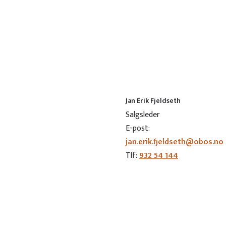
Jan Erik Fjeldseth
Salgsleder
E-post:
jan.erik.fjeldseth@obos.no
Tlf:
932 54 144