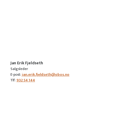
Jan Erik Fjeldseth
Salgsleder
E-post:
jan.erik.fjeldseth@obos.no
Tlf:
932 54 144