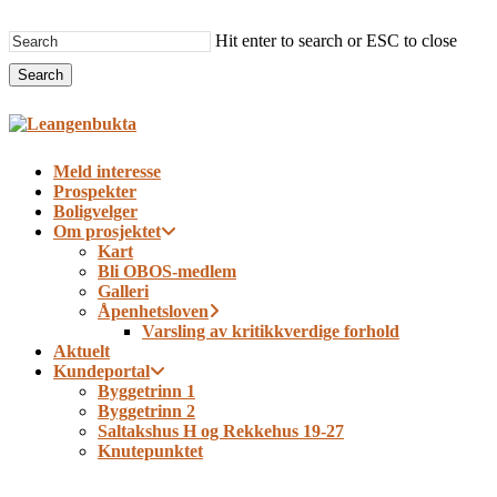
Skip
to
Hit enter to search or ESC to close
main
Search
content
Close
Search
Menu
Meld interesse
Prospekter
Boligvelger
Om prosjektet
Kart
Bli OBOS-medlem
Galleri
Åpenhetsloven
Varsling av kritikkverdige forhold
Aktuelt
Kundeportal
Byggetrinn 1
Byggetrinn 2
Saltakshus H og Rekkehus 19-27
Knutepunktet