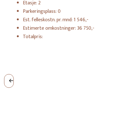
Etasje:
2
Parkeringsplass:
0
Est. felleskostn. pr. mnd:
1 546,-
Estimerte omkostninger:
36 750,-
Totalpris:
H203
1
BOLIGNR
SOVEROM
2
43
m
PRIS
BRUKSAREAL