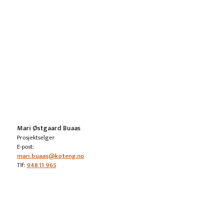
Mari Østgaard Buaas
Prosjektselger
E-post:
mari.buaas@koteng.no
Tlf:
948 11 965