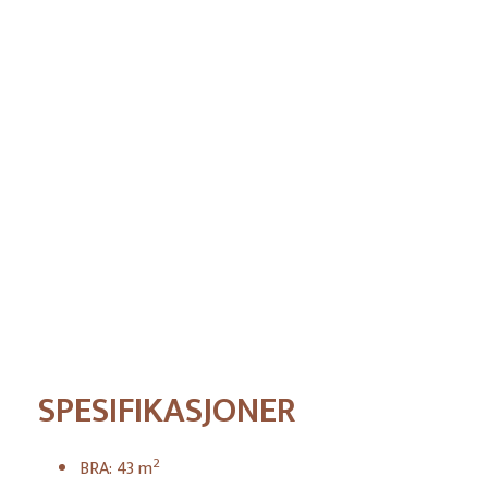
Pris
SPESIFIKASJONER
2
BRA:
43
m