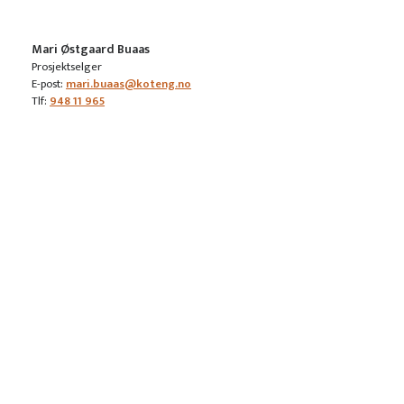
Mari Østgaard Buaas
Prosjektselger
E-post:
mari.buaas@koteng.no
Tlf:
948 11 965