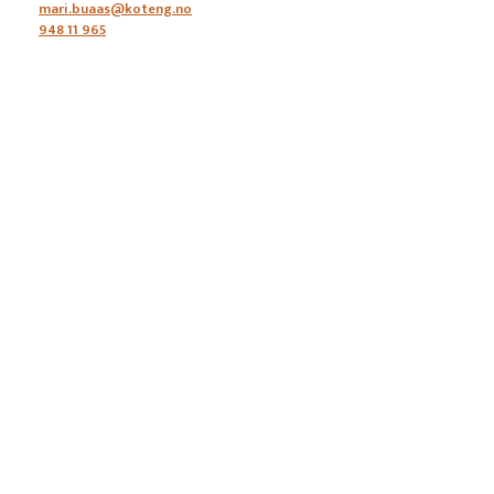
mari.buaas@koteng.no
948 11 965