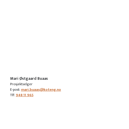
Mari Østgaard Buaas
Prosjektselger
E-post:
mari.buaas@koteng.no
Tlf:
948 11 965