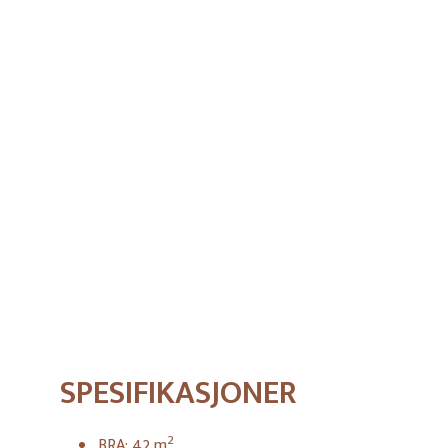
1
SOVEROM
PRIS
SPESIFIKASJONER
2
BRA:
42
m