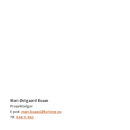
Mari Østgaard Buaas
Prosjektselger
E-post:
mari.buaas@koteng.no
Tlf:
948 11 965