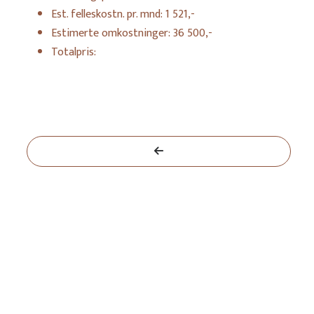
Est. felleskostn. pr. mnd:
1 521,-
Estimerte omkostninger:
36 500,-
Totalpris:
H202
BOLIGNR
2
42
m
BRUKSAREAL