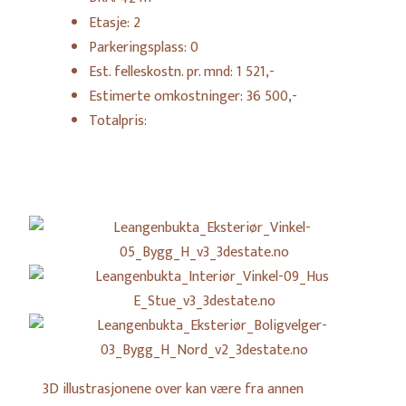
Etasje:
2
Parkeringsplass:
0
Est. felleskostn. pr. mnd:
1 521,-
Estimerte omkostninger:
36 500,-
Totalpris:
Leangenbukta_Eksteriør_Vinke
05_Bygg_H_v3_3destate.no
Leangenbukta_Interiør_Vinkel
09_Hus
E_Stue_v3_3destate.no
Leangenbukta_Eksteriør_Bolig
3D illustrasjonene over kan være fra annen
03_Bygg_H_Nord_v2_3destate