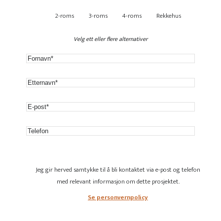
2-roms
3-roms
4-roms
Rekkehus
Velg ett eller flere alternativer
Jeg gir herved samtykke til å bli kontaktet via e-post og telefon
med relevant informasjon om dette prosjektet.
Se personvernpolicy