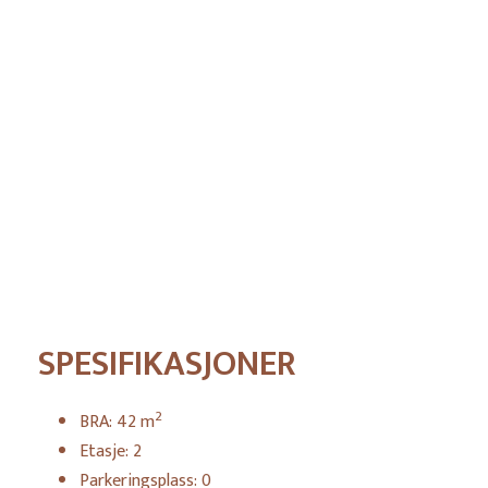
Pris
SPESIFIKASJONER
2
BRA:
42
m
Etasje:
2
Parkeringsplass:
0