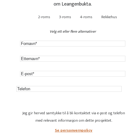
om Leangenbukta.
2-roms
3-roms
4-roms
Rekkehus
Velg ett eller flere alternativer
Jeg gir herved samtykke til å bli kontaktet via e-post og telefon
med relevant informasjon om dette prosjektet.
Se personvernpolicy