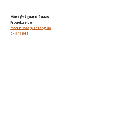
Mari Østgaard Buaas
Prosjektselger
mari.buaas@koteng.no
948 11 965