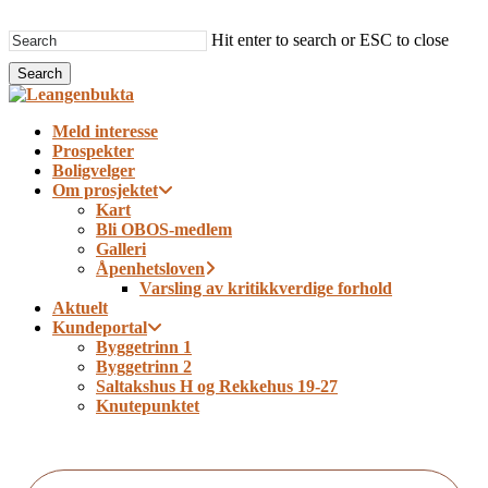
Skip
to
Hit enter to search or ESC to close
main
Search
content
Close
Search
Menu
Meld interesse
Prospekter
Boligvelger
Om prosjektet
Kart
Bli OBOS-medlem
Galleri
Åpenhetsloven
Varsling av kritikkverdige forhold
Aktuelt
Kundeportal
Byggetrinn 1
Byggetrinn 2
Saltakshus H og Rekkehus 19-27
Knutepunktet