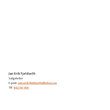
Jan Erik Fjeldseth
Salgsleder
E-post:
jan.erik.fjeldseth@obos.no
Tlf:
932 54 144