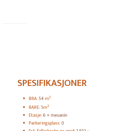
Book møte
SPESIFIKASJONER
2
BRA:
54
m
2
BARE: 5m
Etasje:
6 + mesanin
Parkeringsplass:
0