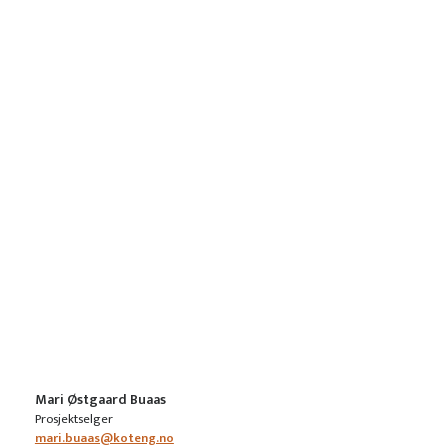
Mari Østgaard Buaas
Prosjektselger
mari.buaas@koteng.no