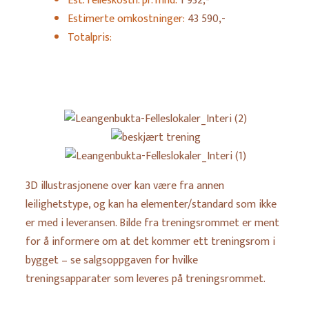
Est. felleskostn. pr. mnd:
1 932,-
Estimerte omkostninger:
43 590,-
Totalpris:
Leangenbukta-
Felleslokaler_Interi
beskjært
(2)
trening
Leangenbukta-
3D illustrasjonene over kan være fra annen
Felleslokaler_Interi
leilighetstype, og kan ha elementer/standard som ikke
(1)
er med i leveransen. Bilde fra treningsrommet er ment
for å informere om at det kommer ett treningsrom i
bygget – se salgsoppgaven for hvilke
treningsapparater som leveres på treningsrommet.