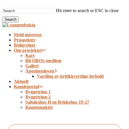
Skip
to
Hit enter to search or ESC to close
main
Search
content
Close
Search
Menu
Meld interesse
Prospekter
Boligvelger
Om prosjektet
Kart
Bli OBOS-medlem
Galleri
Åpenhetsloven
Varsling av kritikkverdige forhold
Aktuelt
Kundeportal
Byggetrinn 1
Byggetrinn 2
Saltakshus H og Rekkehus 19-27
Knutepunktet