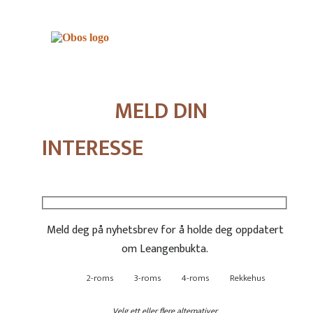
MELD DIN
INTERESSE
Meld deg på nyhetsbrev for å holde deg oppdatert
om Leangenbukta.
2-roms
3-roms
4-roms
Rekkehus
Velg ett eller flere alternativer