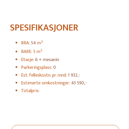
SPESIFIKASJONER
2
BRA:
54
m
2
BARE: 5 m
Etasje:
6 + mesanin
Parkeringsplass:
0
Est. felleskostn. pr. mnd:
1 932,-
Estimerte omkostninger:
43 590,-
Totalpris: