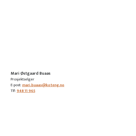
Mari Østgaard Buaas
Prosjektselger
E-post:
mari.buaas@koteng.no
Tlf:
948 11 965