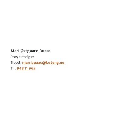
Mari Østgaard Buaas
Prosjektselger
E-post:
mari.buaas@koteng.no
Tlf:
948 11 965