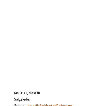
Jan Erik Fjeldseth
Salgsleder
E-post:
jan.erik.fjeldseth@obos.no