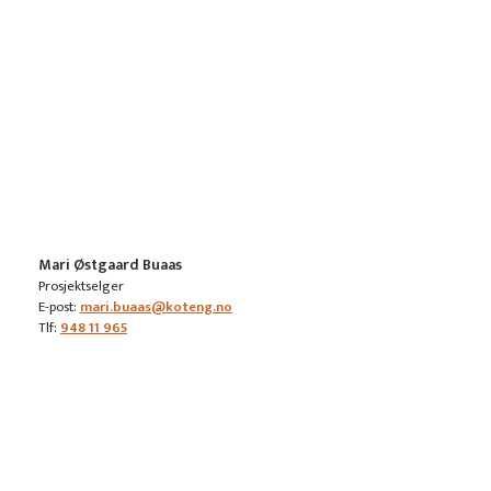
Mari Østgaard Buaas
Prosjektselger
E-post:
mari.buaas@koteng.no
Tlf:
948 11 965