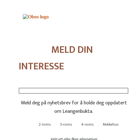
MELD DIN
INTERESSE
Meld deg på nyhetsbrev for å holde deg oppdatert
om Leangenbukta.
2-roms
3-roms
4-roms
Rekkehus
Velg ett eller flere alternativer