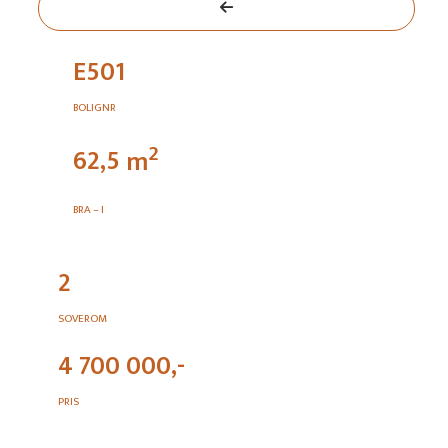
E501
BOLIGNR
2
62,5
m
BRA – I
2
SOVEROM
4 700 000,-
PRIS