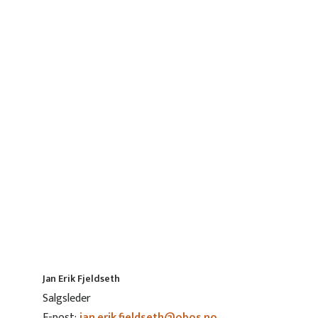
Jan Erik Fjeldseth
Salgsleder
E-post:
jan.erik.fjeldseth@obos.no