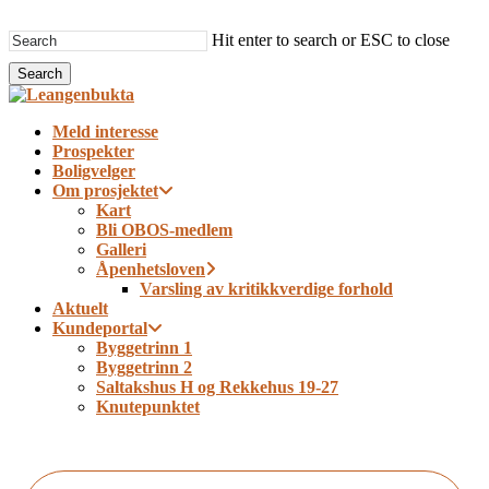
Skip
to
Hit enter to search or ESC to close
main
Search
content
Close
Search
Menu
Meld interesse
Prospekter
Boligvelger
Om prosjektet
Kart
Bli OBOS-medlem
Galleri
Åpenhetsloven
Varsling av kritikkverdige forhold
Aktuelt
Kundeportal
Byggetrinn 1
Byggetrinn 2
Saltakshus H og Rekkehus 19-27
Knutepunktet