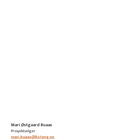
Mari Østgaard Buaas
Prosjektselger
mari.buaas@koteng.no