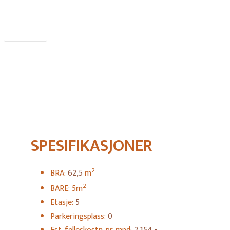
Book møte
SPESIFIKASJONER
2
BRA:
62,5
m
2
BARE: 5m
Etasje:
5
Parkeringsplass:
0