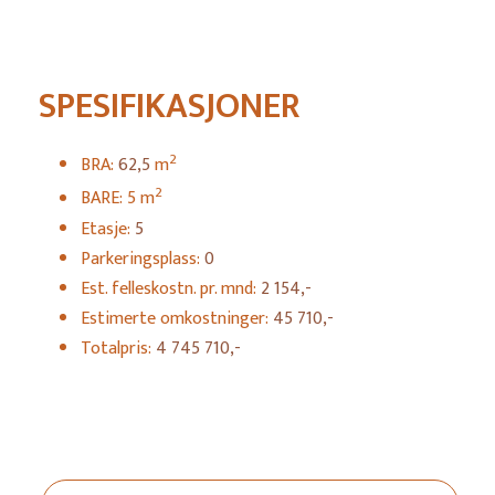
SPESIFIKASJONER
2
BRA:
62,5
m
2
BARE: 5 m
Etasje:
5
Parkeringsplass:
0
Est. felleskostn. pr. mnd:
2 154,-
Estimerte omkostninger:
45 710,-
Totalpris:
4 745 710,-