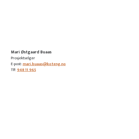
Mari Østgaard Buaas
Prosjektselger
E-post:
mari.buaas@koteng.no
Tlf:
948 11 965