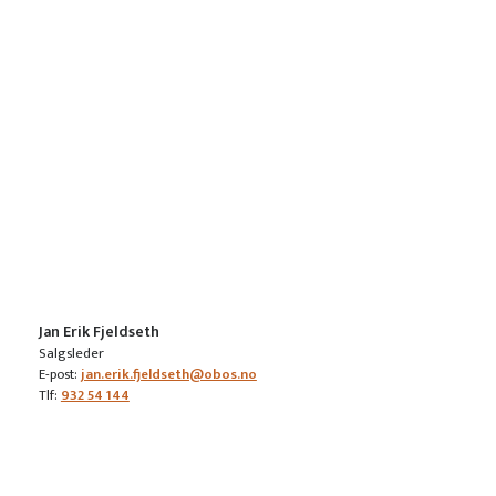
Jan Erik Fjeldseth
Salgsleder
E-post:
jan.erik.fjeldseth@obos.no
Tlf:
932 54 144