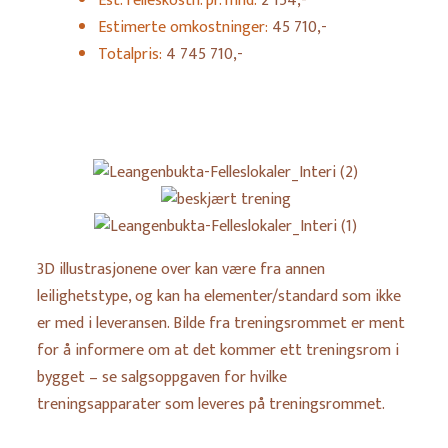
Est. felleskostn. pr. mnd:
2 154,-
Estimerte omkostninger:
45 710,-
Totalpris:
4 745 710,-
Leangenbukta-
Felleslokaler_Interi
beskjært
(2)
trening
Leangenbukta-
3D illustrasjonene over kan være fra annen
Felleslokaler_Interi
leilighetstype, og kan ha elementer/standard som ikke
(1)
er med i leveransen. Bilde fra treningsrommet er ment
for å informere om at det kommer ett treningsrom i
bygget – se salgsoppgaven for hvilke
treningsapparater som leveres på treningsrommet.