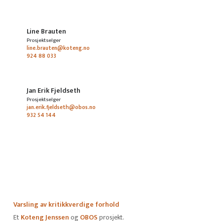
Line Brauten
Prosjektselger
line.brauten@koteng.no
924 88 033
Jan Erik Fjeldseth
Prosjektselger
jan.erik.fjeldseth@obos.no
932 54 144
Varsling av kritikkverdige forhold
Et
Koteng Jenssen
og
OBOS
prosjekt.