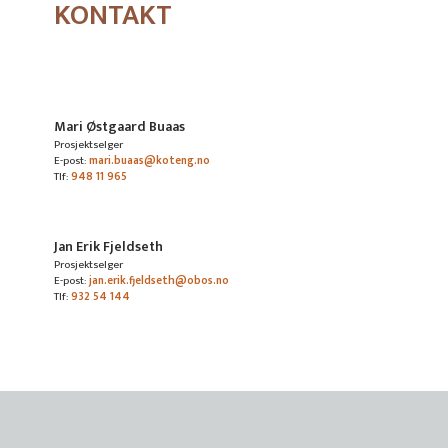
KONTAKT
Mari Østgaard Buaas
Prosjektselger
E-post:
mari.buaas@koteng.no
Tlf:
948 11 965
Jan Erik Fjeldseth
Prosjektselger
E-post:
jan.erik.fjeldseth@obos.no
Tlf:
932 54 144