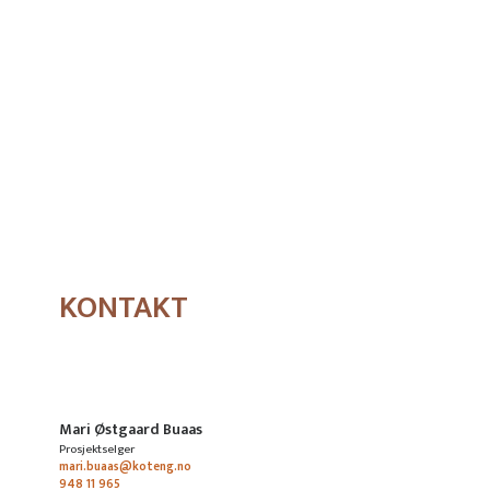
KONTAKT
Mari Østgaard Buaas
Prosjektselger
mari.buaas@koteng.no
948 11 965