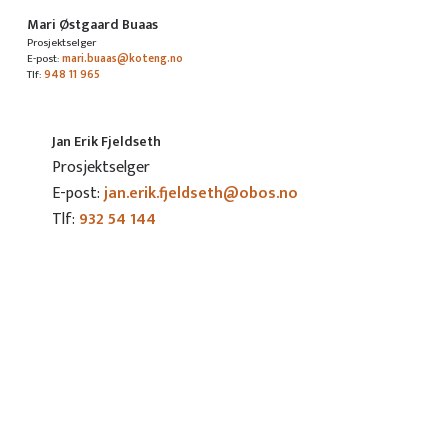
Mari Østgaard Buaas
Prosjektselger
E-post:
mari.buaas@koteng.no
Tlf:
948 11 965
Jan Erik Fjeldseth
Prosjektselger
E-post:
jan.erik.fjeldseth@obos.no
Tlf:
932 54 144
MELD DIN INTERESSE
Meld deg på nyhetsbrev for å holde deg oppdatert om
Leangenbukta.
2-roms
3-roms
4-roms
Rekkehus
Velg ett eller flere alternativer