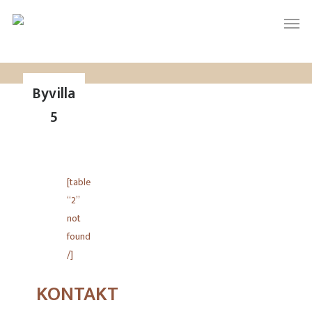
Skip
Men
to
main
content
Byvilla
5
[table
“2”
not
found
/]
KONTAKT