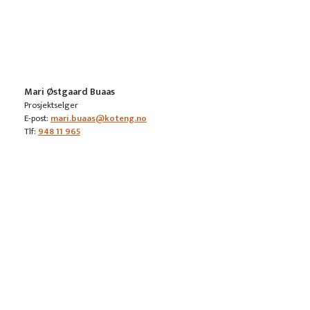
Mari Østgaard Buaas
Prosjektselger
E-post:
mari.buaas@koteng.no
Tlf:
948 11 965