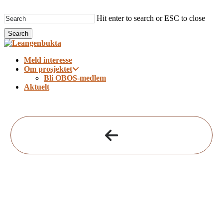
Skip
to
Hit enter to search or ESC to close
main
Search
content
Close
Search
Menu
Meld interesse
Om prosjektet
Bli OBOS-medlem
Aktuelt
322
Bolignr