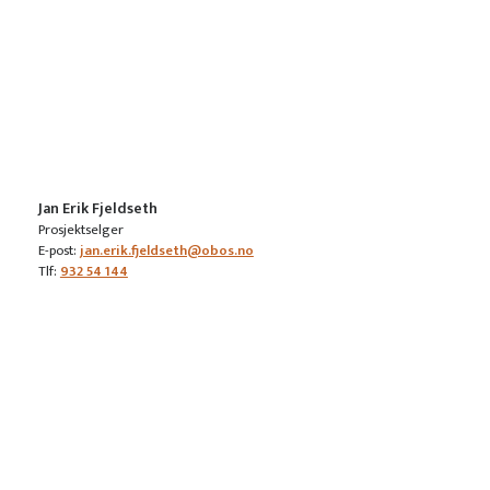
Jan Erik Fjeldseth
Prosjektselger
E-post:
jan.erik.fjeldseth@obos.no
Tlf:
932 54 144