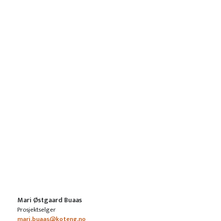
Mari Østgaard Buaas
Prosjektselger
mari.buaas@koteng.no