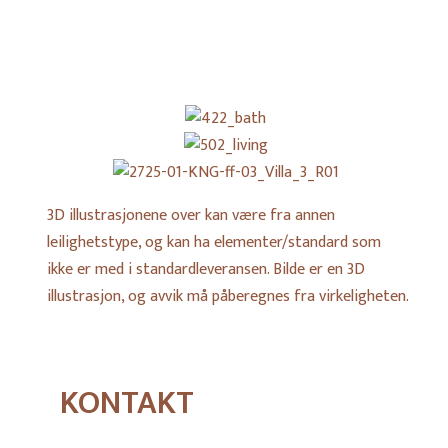
Book møte
422_bath
502_living
2725-
3D illustrasjonene over kan være fra annen
01-
leilighetstype, og kan ha elementer/standard som
KNG-
ikke er med i standardleveransen. Bilde er en 3D
ff-
illustrasjon, og avvik må påberegnes fra virkeligheten.
03_Villa_3_R01
KONTAKT