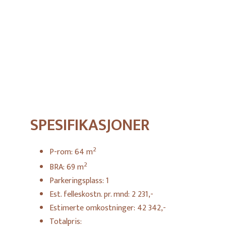
SPESIFIKASJONER
2
P-rom:
64
m
2
BRA:
69
m
Parkeringsplass:
1
Est. felleskostn. pr. mnd:
2 231,-
Estimerte omkostninger:
42 342,-
Totalpris: