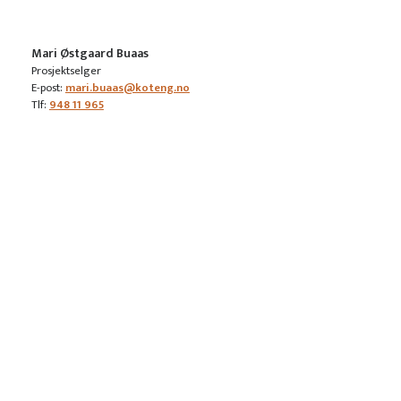
Mari Østgaard Buaas
Prosjektselger
E-post:
mari.buaas@koteng.no
Tlf:
948 11 965