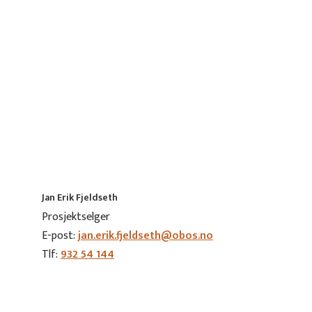
Jan Erik Fjeldseth
Prosjektselger
E-post:
jan.erik.fjeldseth@obos.no
Tlf:
932 54 144