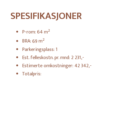
SPESIFIKASJONER
2
P-rom:
64
m
2
BRA:
69
m
Parkeringsplass:
1
Est. felleskostn. pr. mnd:
2 231,-
Estimerte omkostninger:
42 342,-
Totalpris:
Book møte