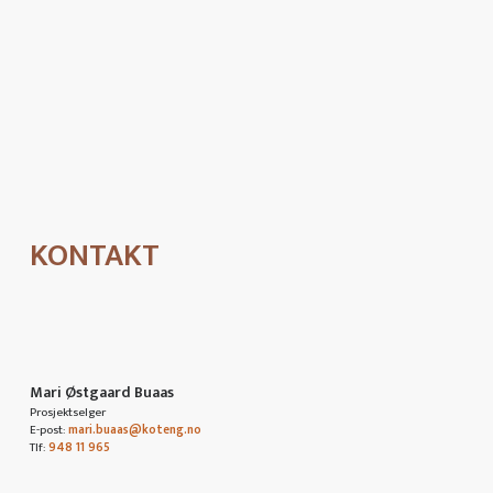
Jeg gir herved samtykke til å bli kontaktet via e-post og telefon med
relevant informasjon om dette prosjektet.
Se personvernpolicy
KONTAKT
Mari Østgaard Buaas
Prosjektselger
E-post:
mari.buaas@koteng.no
Tlf:
948 11 965