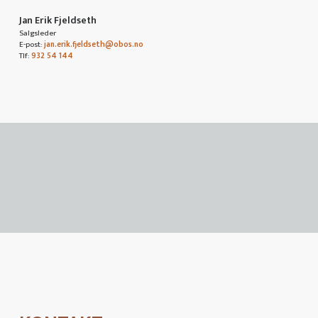
Jan Erik Fjeldseth
Salgsleder
E-post:
jan.erik.fjeldseth@obos.no
Tlf:
932 54 144