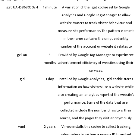
_gat_UA-158680502-1
1 minute
A variation of the _gat cookie set by Google
Analytics and Google Tag Manager to allow
website owners to track visitor behaviour and
measure site performance. The pattern element
in the name contains the unique identity
number of the account or website it relates to.
_gcl_au
3
Provided by Google Tag Manager to experiment
months
advertisement efficiency of websites using their
services.
_gid
1 day
Installed by Google Analytics, _gid cookie stores
information on how visitors use a website, while
also creating an analytics report of the website's
performance. Some of the data that are
collected include the number of visitors, their
source, and the pages they visit anonymously.
vuid
2 years
Vimeo installs this cookie to collect tracking
information by setting a unique ID to embed