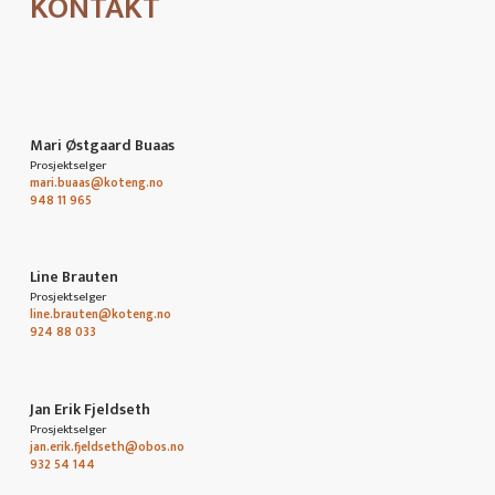
KONTAKT
Mari Østgaard Buaas
Prosjektselger
mari.buaas@koteng.no
948 11 965
Line Brauten
Prosjektselger
line.brauten@koteng.no
924 88 033
Jan Erik Fjeldseth
Prosjektselger
jan.erik.fjeldseth@obos.no
932 54 144