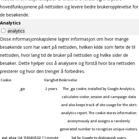
hovedfunksjonene på nettsiden og levere bedre brukeropplevelse for
de besøkende.
Analytics
analytics
Disse informasjonskapslene lagrer informasjon om hvor mange
besøkende som har vært på nettsiden, hvilken kilde som førte de til
nettsiden, hvor lang tid de bruker på nettsiden og hvilke sider de
besøker. Dette hjelper oss å analysere og forstå hvor bra nettsiden
presterer og hvor den trenger å forbedres.
Cookie
Varighet
Beskrivelse
_ga
2 years
The _ga cookie, installed by Google Analytics,
calculates visitor, session and campaign data
and also keeps track of site usage for the site's
analytics report. The cookie stores information
anonymously and assigns a randomly
generated number to recognize unique visitors.
_gat_gtag_UA_158680502_1
1 minute
Set by Google to distinguish users.