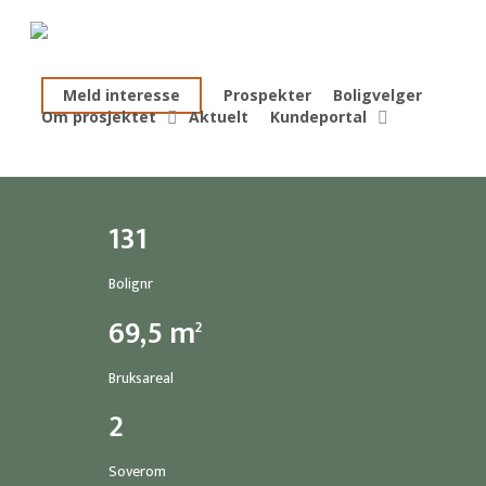
Skip
to
main
Meld interesse
Prospekter
Boligvelger
content
Om prosjektet
Aktuelt
Kundeportal
131
Bolignr
69,5
m
2
Bruksareal
2
Soverom