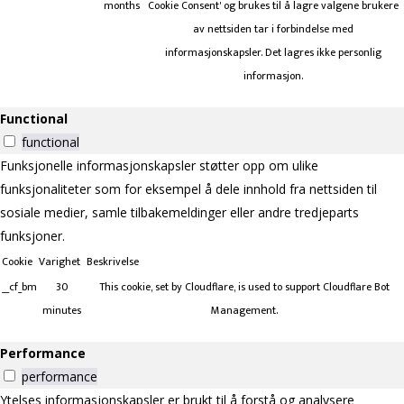
months
Cookie Consent' og brukes til å lagre valgene brukere
av nettsiden tar i forbindelse med
informasjonskapsler. Det lagres ikke personlig
informasjon.
Functional
functional
Funksjonelle informasjonskapsler støtter opp om ulike
funksjonaliteter som for eksempel å dele innhold fra nettsiden til
sosiale medier, samle tilbakemeldinger eller andre tredjeparts
funksjoner.
Cookie
Varighet
Beskrivelse
__cf_bm
30
This cookie, set by Cloudflare, is used to support Cloudflare Bot
minutes
Management.
Performance
performance
Ytelses informasjonskapsler er brukt til å forstå og analysere