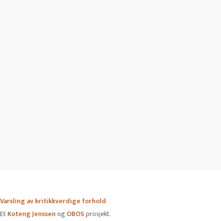
Jeg gir herved samtykke til å bli kontaktet via e-post og telefon med
relevant informasjon om dette prosjektet.
Se personvernpolicy
Varsling av kritikkverdige forhold
Et
Koteng Jenssen
og
OBOS
prosjekt.