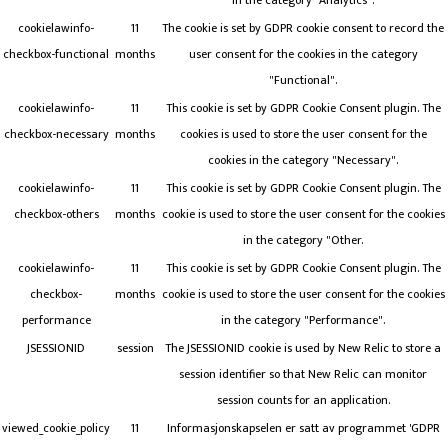
in the category "Analytics".
cookielawinfo-
11
The cookie is set by GDPR cookie consent to record the
checkbox-functional
months
user consent for the cookies in the category
"Functional".
cookielawinfo-
11
This cookie is set by GDPR Cookie Consent plugin. The
checkbox-necessary
months
cookies is used to store the user consent for the
cookies in the category "Necessary".
cookielawinfo-
11
This cookie is set by GDPR Cookie Consent plugin. The
checkbox-others
months
cookie is used to store the user consent for the cookies
in the category "Other.
cookielawinfo-
11
This cookie is set by GDPR Cookie Consent plugin. The
checkbox-
months
cookie is used to store the user consent for the cookies
performance
in the category "Performance".
JSESSIONID
session
The JSESSIONID cookie is used by New Relic to store a
session identifier so that New Relic can monitor
session counts for an application.
viewed_cookie_policy
11
Informasjonskapselen er satt av programmet 'GDPR