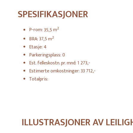
SPESIFIKASJONER
2
P-rom:
35,5
m
2
BRA:
37,5
m
Etasje:
4
Parkeringsplass:
0
Est. felleskostn. pr. mnd:
1 273,-
Estimerte omkostninger:
33 712,-
Totalpris:
ILLUSTRASJONER AV LEILI