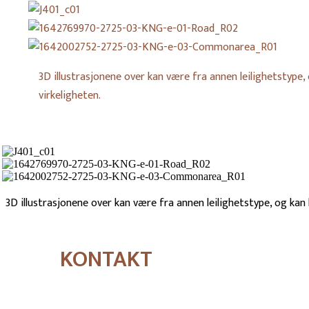
J401_c01
1642769970-
2725-
1642002752-
3D illustrasjonene over kan være fra annen leilighetstype,
03-
2725-
virkeligheten.
KNG-
03-
e-
KNG-
01-
e-
Road_R02
03-
J401_c01
Commonarea_R01
1642769970-
2725-
1642002752-
3D illustrasjonene over kan være fra annen leilighetstype, og kan
03-
2725-
KNG-
03-
e-
KNG-
01-
e-
KONTAKT
Road_R02
03-
Commonarea_R01