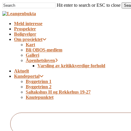
Skip
Hit enter to search or ESC to close
Sea
to
Close
main
Search
content
Menu
Meld interesse
Prospekter
Boligvelger
Om prosjektet
Kart
Bli OBOS-medlem
Galleri
Åpenhetsloven
Varsling av kritikkverdige forhold
Aktuelt
Kundeportal
Byggetrinn 1
Byggetrinn 2
Saltakshus H og Rekkehus 19-27
Knutepunktet