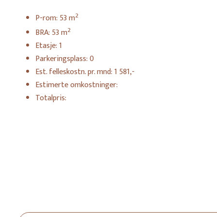
2
P-rom:
53
m
2
BRA:
53
m
Etasje:
1
Parkeringsplass:
0
Est. felleskostn. pr. mnd:
1 581,-
Estimerte omkostninger:
Totalpris: