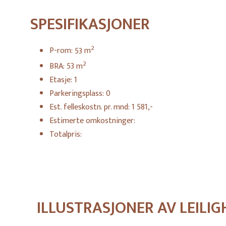
SPESIFIKASJONER
2
P-rom:
53
m
2
BRA:
53
m
Etasje:
1
Parkeringsplass:
0
Est. felleskostn. pr. mnd:
1 581,-
Estimerte omkostninger:
Totalpris:
ILLUSTRASJONER AV LEILI