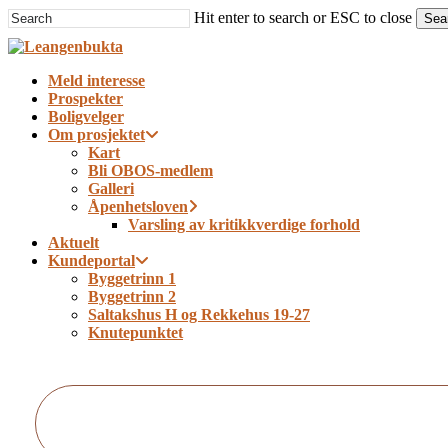
Skip
Hit enter to search or ESC to close
Sea
to
Close
main
Search
content
Menu
Meld interesse
Prospekter
Boligvelger
Om prosjektet
Kart
Bli OBOS-medlem
Galleri
Åpenhetsloven
Varsling av kritikkverdige forhold
Aktuelt
Kundeportal
Byggetrinn 1
Byggetrinn 2
Saltakshus H og Rekkehus 19-27
Knutepunktet