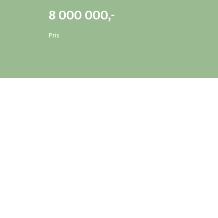
8 000 000,-
Pris
SPESIFIKASJONER
BRA:
84,5
m
2
Etasje:
5+6
Parkeringsplass:
1