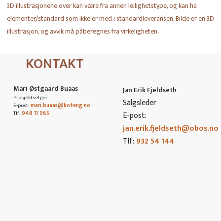
3D illustrasjonene over kan være fra annen leilighetstype, og kan ha
elementer/standard som ikke er med i standardleveransen. Bilde er en 3D
illustrasjon, og avvik må påberegnes fra virkeligheten.
KONTAKT
Mari Østgaard Buaas
Jan Erik Fjeldseth
Prosjektselger
Salgsleder
E-post:
mari.buaas@koteng.no
Tlf:
948 11 965
E-post:
jan.erik.fjeldseth@obos.no
Tlf:
932 54 144
MELD DIN INTERESSE