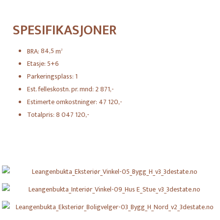
SPESIFIKASJONER
BRA:
84,5
m
2
Etasje:
5+6
Parkeringsplass:
1
Est. felleskostn. pr. mnd:
2 871,-
Estimerte omkostninger:
47 120,-
Totalpris:
8 047 120,-