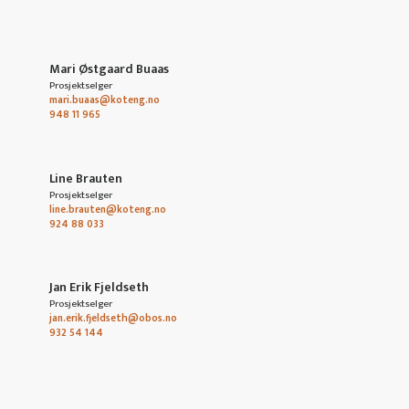
Mari Østgaard Buaas
Prosjektselger
mari.buaas@koteng.no
948 11 965
Line Brauten
Prosjektselger
line.brauten@koteng.no
924 88 033
Jan Erik Fjeldseth
Prosjektselger
jan.erik.fjeldseth@obos.no
932 54 144
MELD DIN INTERESSE