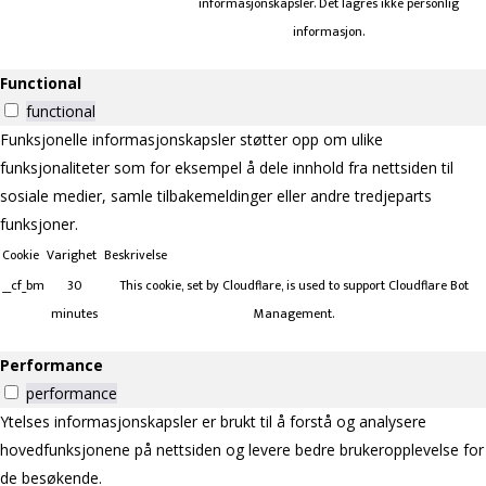
informasjonskapsler. Det lagres ikke personlig
informasjon.
Functional
functional
Funksjonelle informasjonskapsler støtter opp om ulike
funksjonaliteter som for eksempel å dele innhold fra nettsiden til
sosiale medier, samle tilbakemeldinger eller andre tredjeparts
funksjoner.
Cookie
Varighet
Beskrivelse
__cf_bm
30
This cookie, set by Cloudflare, is used to support Cloudflare Bot
minutes
Management.
Performance
performance
Ytelses informasjonskapsler er brukt til å forstå og analysere
hovedfunksjonene på nettsiden og levere bedre brukeropplevelse for
de besøkende.