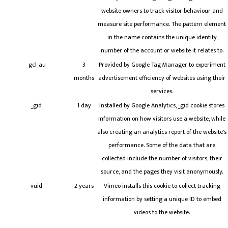
website owners to track visitor behaviour and
measure site performance. The pattern element
in the name contains the unique identity
number of the account or website it relates to.
_gcl_au
3
Provided by Google Tag Manager to experiment
months
advertisement efficiency of websites using their
services.
_gid
1 day
Installed by Google Analytics, _gid cookie stores
information on how visitors use a website, while
also creating an analytics report of the website's
performance. Some of the data that are
collected include the number of visitors, their
source, and the pages they visit anonymously.
vuid
2 years
Vimeo installs this cookie to collect tracking
information by setting a unique ID to embed
videos to the website.