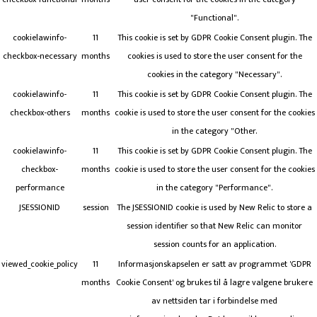
"Functional".
cookielawinfo-
11
This cookie is set by GDPR Cookie Consent plugin. The
checkbox-necessary
months
cookies is used to store the user consent for the
cookies in the category "Necessary".
cookielawinfo-
11
This cookie is set by GDPR Cookie Consent plugin. The
checkbox-others
months
cookie is used to store the user consent for the cookies
in the category "Other.
cookielawinfo-
11
This cookie is set by GDPR Cookie Consent plugin. The
checkbox-
months
cookie is used to store the user consent for the cookies
performance
in the category "Performance".
JSESSIONID
session
The JSESSIONID cookie is used by New Relic to store a
session identifier so that New Relic can monitor
session counts for an application.
viewed_cookie_policy
11
Informasjonskapselen er satt av programmet 'GDPR
months
Cookie Consent' og brukes til å lagre valgene brukere
av nettsiden tar i forbindelse med