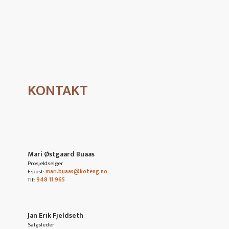
Se personvernpolicy
KONTAKT
Mari Østgaard Buaas
Prosjektselger
E-post:
mari.buaas@koteng.no
Tlf:
948 11 965
Jan Erik Fjeldseth
Salgsleder