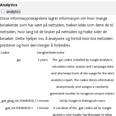
Analytics
analytics
Disse informasjonskapslene lagrer informasjon om hvor mange
besøkende som har vært på nettsiden, hvilken kilde som førte de til
nettsiden, hvor lang tid de bruker på nettsiden og hvilke sider de
besøker. Dette hjelper oss å analysere og forstå hvor bra nettsiden
presterer og hvor den trenger å forbedres.
Cookie
Varighet
Beskrivelse
_ga
2 years
The _ga cookie, installed by Google Analytics,
calculates visitor, session and campaign data
and also keeps track of site usage for the site's
analytics report. The cookie stores information
anonymously and assigns a randomly
generated number to recognize unique visitors.
_gat_gtag_UA_158680502_1
1 minute
Set by Google to distinguish users.
_gat_UA-158680502-1
1 minute
A variation of the _gat cookie set by Google
Analytics and Google Tag Manager to allow